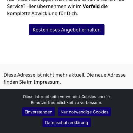
Service? Hier übernehmen wir im
Vorfeld
die
komplette Abwicklung für Dich.
Kostenloses Angebot erhalten
Diese Adresse ist nicht mehr aktuell. Die neue Adresse
finden Sie im Impressum.
Schneitler Umzüge
Diese Internetseite verwendet Cookies um die
Steven Schreiber
Benutzerfreundlichkeit zu verbessern.
Heinrich-Heine-Straße 48A
Einverstanden
Nur notwendige Cookies
15738
Zeuthen
Datenschutzerklärung
Tel.:
01579-2621477