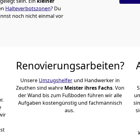
elegt sein. Ein
kleiner
den
Halteverbotszonen
? Du
nst noch nicht einmal vor
Renovierungsarbeiten?
Unsere
Umzugshelfer
und Handwerker in
Zeuthen sind wahre
Meister ihres Fachs
. Von
S
der Wand bis zum Fußboden führen wir alle
um
r.
Aufgaben kostengünstig und fachmännisch
si
e
aus.
s
wir
st