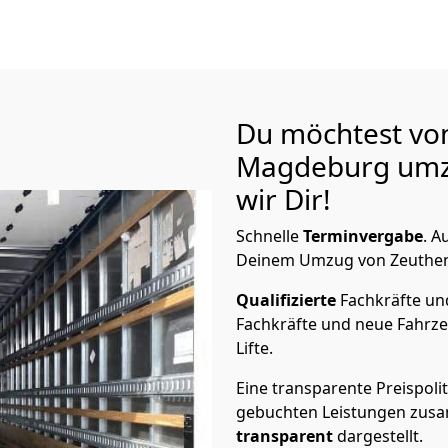
Du möchtest vo
Magdeburg
umz
wir Dir!
Schnelle
Terminvergabe
.
Au
Deinem Umzug von Zeuthen 
Qualifizierte
Fachkräfte u
Fachkräfte und neue Fahrze
Lifte.
Eine transparente Preispolit
gebuchten Leistungen zusam
transparent
dargestellt.