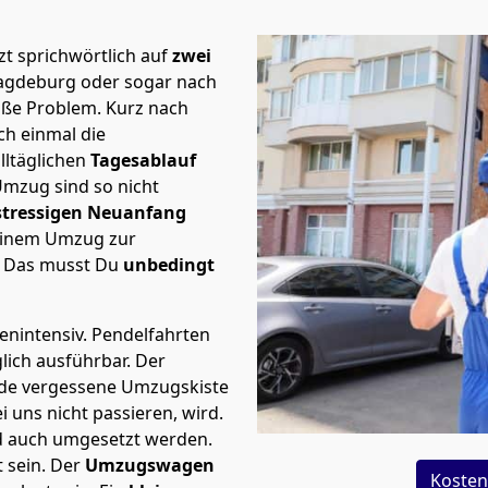
t sprichwörtlich auf
zwei
Magdeburg oder sogar nach
roße Problem.
Kurz nach
h einmal die
lltäglichen
Tagesablauf
Umzug sind so nicht
stressigen Neuanfang
 einem Umzug zur
. Das musst Du
unbedingt
tenintensiv. Pendelfahrten
lich ausführbar.
Der
Jede vergessene Umzugskiste
i uns nicht passieren, wird.
d auch umgesetzt werden.
 sein. Der
Umzugswagen
Kosten