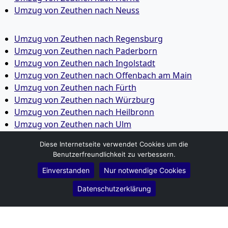
Umzug von Zeuthen nach Neuss
Umzug von Zeuthen nach Regensburg
Umzug von Zeuthen nach Paderborn
Umzug von Zeuthen nach Ingolstadt
Umzug von Zeuthen nach Offenbach am Main
Umzug von Zeuthen nach Fürth
Umzug von Zeuthen nach Würzburg
Umzug von Zeuthen nach Heilbronn
Umzug von Zeuthen nach Ulm
Umzug von Zeuthen nach Pforzheim
Diese Internetseite verwendet Cookies um die
Umzug von Zeuthen nach Wolfsburg
Benutzerfreundlichkeit zu verbessern.
Umzug von Zeuthen nach Bottrop
Einverstanden
Nur notwendige Cookies
Umzug von Zeuthen nach Göttingen
Umzug von Zeuthen nach Reutlingen
Datenschutzerklärung
Umzug von Zeuthen nach Bremer­haven
Umzug von Zeuthen nach Koblenz
Umzug von Zeuthen nach Erlangen