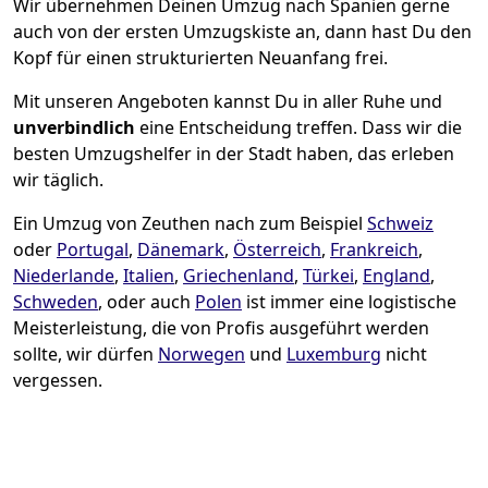
Wir übernehmen Deinen Umzug nach Spanien gerne
auch von der ersten Umzugskiste an, dann hast Du den
Kopf für einen strukturierten Neuanfang frei.
Mit unseren Angeboten kannst Du in aller Ruhe und
unverbindlich
eine Entscheidung treffen. Dass wir die
besten Umzugshelfer in der Stadt haben, das erleben
wir täglich.
Ein Umzug von Zeuthen nach zum Beispiel
Schweiz
oder
Portugal
,
Dänemark
,
Österreich
,
Frankreich
,
Niederlande
,
Italien
,
Griechenland
,
Türkei
,
England
,
Schweden
, oder auch
Polen
ist immer eine logistische
Meisterleistung, die von Profis ausgeführt werden
sollte, wir dürfen
Norwegen
und
Luxemburg
nicht
vergessen.