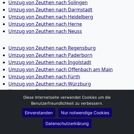
Umzug von Zeuthen nach Solingen
Umzug von Zeuthen nach Darmstadt
Umzug von Zeuthen nach Heidelberg
Umzug von Zeuthen nach Herne
Umzug von Zeuthen nach Neuss
Umzug von Zeuthen nach Regensburg
Umzug von Zeuthen nach Paderborn
Umzug von Zeuthen nach Ingolstadt
Umzug von Zeuthen nach Offenbach am Main
Umzug von Zeuthen nach Fürth
Umzug von Zeuthen nach Würzburg
Umzug von Zeuthen nach Heilbronn
Umzug von Zeuthen nach Ulm
Diese Internetseite verwendet Cookies um die
Benutzerfreundlichkeit zu verbessern.
Umzug von Zeuthen nach Pforzheim
Umzug von Zeuthen nach Wolfsburg
Einverstanden
Nur notwendige Cookies
Umzug von Zeuthen nach Bottrop
Datenschutzerklärung
Umzug von Zeuthen nach Göttingen
Umzug von Zeuthen nach Reutlingen