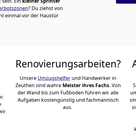
sein. Ein
kleiner Sprinter
erbotszonen
? Du ziehst von
t einmal vor der Haustür
Renovierungsarbeiten?
Unsere
Umzugshelfer
und Handwerker in
Zeuthen sind wahre
Meister ihres Fachs
. Von
S
der Wand bis zum Fußboden führen wir alle
um
r.
Aufgaben kostengünstig und fachmännisch
si
e
aus.
s
wir
t