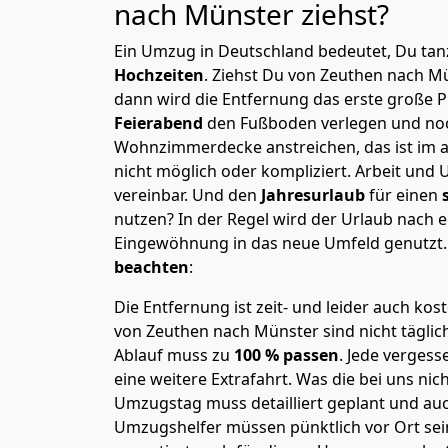
nach Münster
ziehst?
Ein Umzug in Deutschland bedeutet, Du tanz
Hochzeiten
. Ziehst Du von Zeuthen nach Mü
dann wird die Entfernung das erste große 
Feierabend
den Fußboden verlegen und noc
Wohnzimmerdecke anstreichen, das ist im a
nicht möglich oder kompliziert.
Arbeit und 
vereinbar. Und den
Jahresurlaub
für einen
nutzen? In der Regel wird der Urlaub nach
Eingewöhnung in das neue Umfeld genutzt
beachten
:
Die Entfernung ist zeit- und leider auch kos
von Zeuthen nach Münster sind nicht täglic
Ablauf muss zu
100 % passen
. Jede verges
eine weitere Extrafahrt. Was die bei uns nic
Umzugstag muss detailliert geplant und au
Umzugshelfer müssen pünktlich vor Ort sei