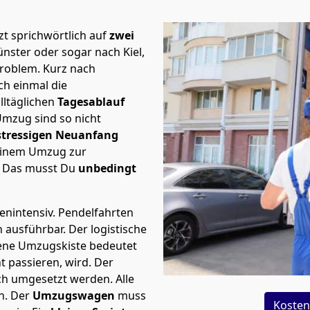
t sprichwörtlich auf
zwei
nster oder sogar nach Kiel,
Problem.
Kurz nach
h einmal die
lltäglichen
Tagesablauf
Umzug sind so nicht
stressigen Neuanfang
 einem Umzug zur
. Das musst Du
unbedingt
tenintensiv. Pendelfahrten
h ausführbar.
Der logistische
sene Umzugskiste bedeutet
ht passieren, wird.
Der
ch umgesetzt werden. Alle
n. Der
Umzugswagen
muss
Kosten