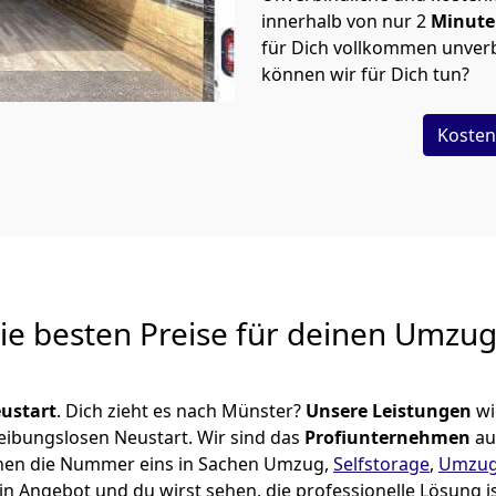
innerhalb von nur
2
Minut
für Dich vollkommen unverb
können wir für Dich tun?
Kosten
Die besten Preise für deinen Umzu
ustart
. Dich zieht es nach Münster?
Unsere Leistungen
wi
reibungslosen Neustart.
Wir sind das
Profiunternehmen
au
euthen die Nummer eins in Sachen Umzug,
Selfstorage
,
Umzug
in Angebot und du wirst sehen, die professionelle Lösung i