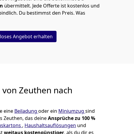
en
übermittelt. Jede Offerte ist kostenlos und
indlich. Du bestimmst den Preis. Was
loses Angebot erhalten
g von
Zeuthen nach
e eine
Beiladung
oder ein
Miniumzug
sind
s Zeuthen, das deine
Ansprüche zu 100 %
skartons
,
Haushaltsauflösungen
und
st
weitaus kostengünstiger
, als du dir es