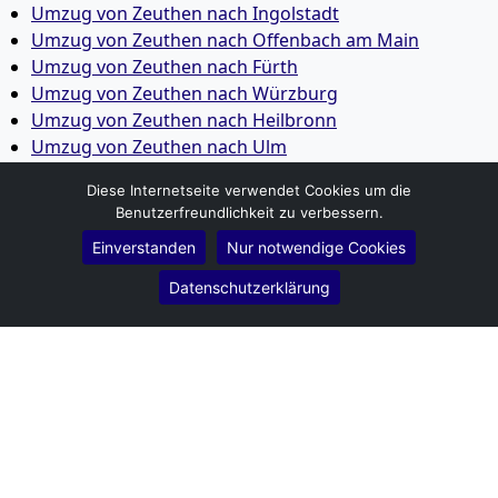
Umzug von Zeuthen nach Ingolstadt
Umzug von Zeuthen nach Offenbach am Main
Umzug von Zeuthen nach Fürth
Umzug von Zeuthen nach Würzburg
Umzug von Zeuthen nach Heilbronn
Umzug von Zeuthen nach Ulm
Umzug von Zeuthen nach Pforzheim
Diese Internetseite verwendet Cookies um die
Umzug von Zeuthen nach Wolfsburg
Benutzerfreundlichkeit zu verbessern.
Umzug von Zeuthen nach Bottrop
Einverstanden
Nur notwendige Cookies
Umzug von Zeuthen nach Göttingen
Umzug von Zeuthen nach Reutlingen
Datenschutzerklärung
Umzug von Zeuthen nach Bremer­haven
Umzug von Zeuthen nach Koblenz
Umzug von Zeuthen nach Erlangen
Umzug von Zeuthen nach Bergisch Gladbach
Umzug von Zeuthen nach Remscheid
Umzug von Zeuthen nach Jena
Umzug von Zeuthen nach Recklinghausen
Umzug von Zeuthen nach Trier