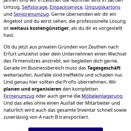
Jahren sind wir in Zeuthen die Nummer eins in Sachen
Umzug,
Selfstorage
,
Einpackservice
,
Umzugskartons
und
Seniorenumzug
.
Gerne übersenden wir dir ein
Angebot und du wirst sehen, die professionelle Lösung
ist
weitaus kostengünstiger
, als du dir es vorgestellt
hast.
Ob du jetzt aus privaten Gründen von Zeuthen nach
Erfurt umziehst oder dein Unternehmen einen Wechsel
des Firmensitzes anstrebt, wir begleiten dich gerne.
Gerade im Businessbereich muss das
Tagesgeschäft
weiterlaufen, Ausfälle sind ineffektiv und schaden nur.
Und genau hier sollten die Profis übernehmen.
Wir
planen und organisieren
den kompletten
Firmenumzug
oder auch gerne die
Möbeleinlagerung
.
Und das alles ohne einen Ausfall der Mitarbeiter und
natürlich wird auch das gesamte Inventar schnell sowie
zuverlässig von A nach B transportiert.