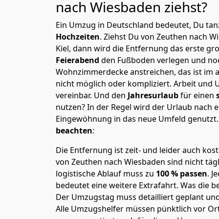
nach Wiesbaden
ziehst?
Ein Umzug in Deutschland bedeutet, Du tanz
Hochzeiten
. Ziehst Du von Zeuthen nach W
Kiel, dann wird die Entfernung das erste g
Feierabend
den Fußboden verlegen und noc
Wohnzimmerdecke anstreichen, das ist im a
nicht möglich oder kompliziert.
Arbeit und 
vereinbar. Und den
Jahresurlaub
für einen
nutzen? In der Regel wird der Urlaub nach
Eingewöhnung in das neue Umfeld genutzt
beachten
:
Die Entfernung ist zeit- und leider auch kos
von Zeuthen nach Wiesbaden sind nicht tägl
logistische Ablauf muss zu
100 % passen
. 
bedeutet eine weitere Extrafahrt. Was die be
Der Umzugstag muss detailliert geplant un
Alle Umzugshelfer müssen pünktlich vor Ort