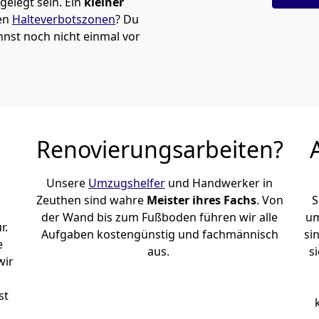
elegt sein. Ein
kleiner
den
Halteverbotszonen
? Du
nst noch nicht einmal vor
Renovierungsarbeiten?
Unsere
Umzugshelfer
und Handwerker in
Zeuthen sind wahre
Meister ihres Fachs
. Von
S
der Wand bis zum Fußboden führen wir alle
um
r.
Aufgaben kostengünstig und fachmännisch
si
e
aus.
s
wir
st