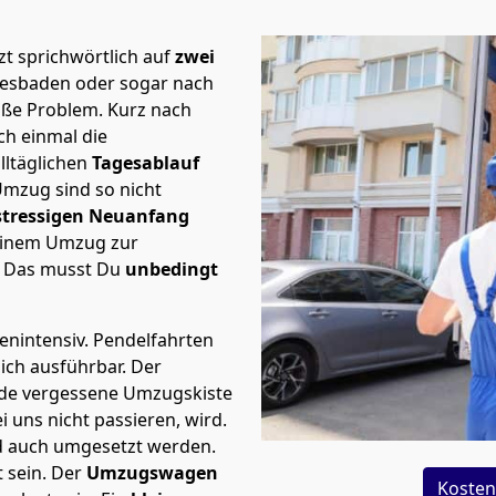
t sprichwörtlich auf
zwei
iesbaden oder sogar nach
roße Problem.
Kurz nach
h einmal die
lltäglichen
Tagesablauf
Umzug sind so nicht
stressigen Neuanfang
 einem Umzug zur
. Das musst Du
unbedingt
tenintensiv. Pendelfahrten
ich ausführbar.
Der
Jede vergessene Umzugskiste
i uns nicht passieren, wird.
d auch umgesetzt werden.
 sein. Der
Umzugswagen
Kosten