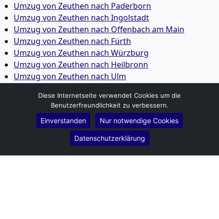
Umzug von Zeuthen nach Paderborn
Umzug von Zeuthen nach Ingolstadt
Umzug von Zeuthen nach Offenbach am Main
Umzug von Zeuthen nach Fürth
Umzug von Zeuthen nach Würzburg
Umzug von Zeuthen nach Heilbronn
Umzug von Zeuthen nach Ulm
Umzug von Zeuthen nach Pforzheim
Diese Internetseite verwendet Cookies um die
Umzug von Zeuthen nach Wolfsburg
Benutzerfreundlichkeit zu verbessern.
Umzug von Zeuthen nach Bottrop
Einverstanden
Nur notwendige Cookies
Umzug von Zeuthen nach Göttingen
Umzug von Zeuthen nach Reutlingen
Datenschutzerklärung
Umzug von Zeuthen nach Bremer­haven
Umzug von Zeuthen nach Koblenz
Umzug von Zeuthen nach Erlangen
Umzug von Zeuthen nach Bergisch Gladbach
Umzug von Zeuthen nach Remscheid
Umzug von Zeuthen nach Jena
Umzug von Zeuthen nach Recklinghausen