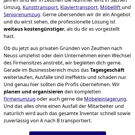
Jahren sind wir in Zeuthen die Nummer eins in Sachen
Umzug,
Kunsttransport
,
Klaviertransport
,
Möbellift
und
Seniorenumzug
.
Gerne übersenden wir dir ein Angebot
und du wirst sehen, die professionelle Lösung ist
weitaus kostengünstiger
, als du dir es vorgestellt
hast.
Ob du jetzt aus privaten Gründen von Zeuthen nach
Neuss umziehst oder dein Unternehmen einen Wechsel
des Firmensitzes anstrebt, wir begleiten dich gerne.
Gerade im Businessbereich muss das
Tagesgeschäft
weiterlaufen, Ausfälle sind ineffektiv und schaden nur.
Und genau hier sollten die Profis übernehmen.
Wir
planen und organisieren
den kompletten
Firmenumzug
oder auch gerne die
Möbeleinlagerung
.
Und das alles ohne einen Ausfall der Mitarbeiter und
natürlich wird auch das gesamte Inventar schnell sowie
zuverlässig von A nach B transportiert.