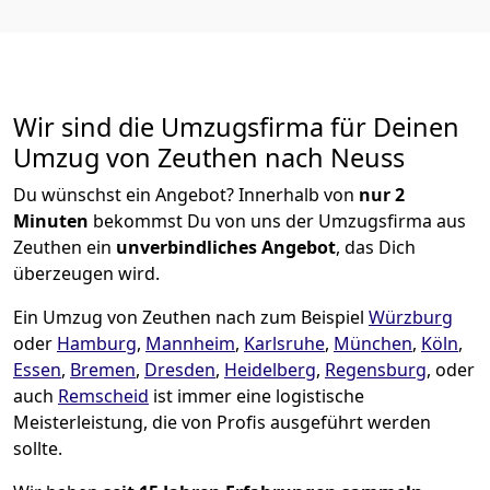
Wir sind die Umzugsfirma für Deinen
Umzug von Zeuthen nach Neuss
Du wünschst ein Angebot? Innerhalb von
nur 2
Minuten
bekommst Du von uns der Umzugsfirma aus
Zeuthen ein
unverbindliches Angebot
, das Dich
überzeugen wird.
Ein Umzug von Zeuthen nach zum Beispiel
Würzburg
oder
Hamburg
,
Mannheim
,
Karlsruhe
,
München
,
Köln
,
Essen
,
Bremen
,
Dresden
,
Heidelberg
,
Regensburg
, oder
auch
Remscheid
ist immer eine logistische
Meisterleistung, die von Profis ausgeführt werden
sollte.