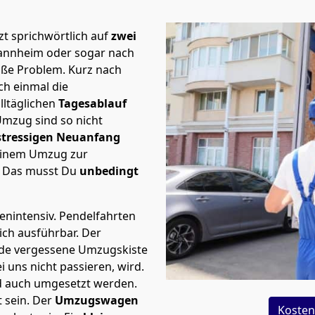
t sprichwörtlich auf
zwei
Mannheim oder sogar nach
roße Problem.
Kurz nach
h einmal die
lltäglichen
Tagesablauf
Umzug sind so nicht
stressigen Neuanfang
 einem Umzug zur
. Das musst Du
unbedingt
tenintensiv. Pendelfahrten
ich ausführbar.
Der
Jede vergessene Umzugskiste
i uns nicht passieren, wird.
d auch umgesetzt werden.
 sein. Der
Umzugswagen
Kosten