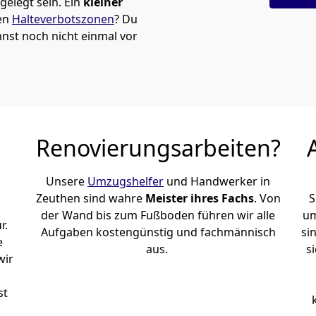
elegt sein. Ein
kleiner
den
Halteverbotszonen
? Du
st noch nicht einmal vor
Renovierungsarbeiten?
Unsere
Umzugshelfer
und Handwerker in
Zeuthen sind wahre
Meister ihres Fachs
. Von
S
der Wand bis zum Fußboden führen wir alle
um
r.
Aufgaben kostengünstig und fachmännisch
si
e
aus.
s
wir
st